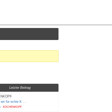
Login
Letzter Beitrag
 wir für echte K …
n
·
KÜCHENKOPF