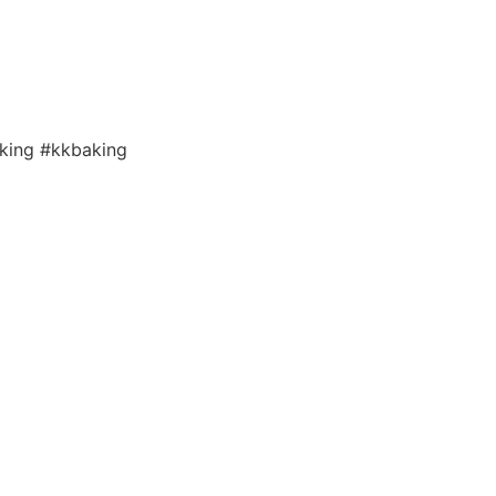
king #kkbaking
Kooperation
Tags Index
nicht verfügba
Produkte