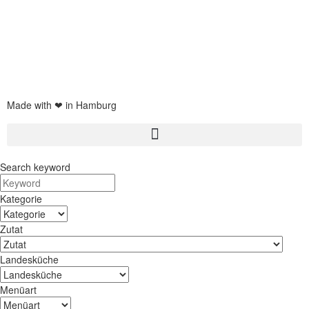
Eiswürfelmaschine test
JURA Z6 Test
Spaghettieis selber machen
Braun Multiquick 9 Test
Made with ❤ in Hamburg
Search keyword
Kategorie
Zutat
Landesküche
Menüart