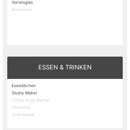
Vorratsglas
Brotkasten
ESSEN & TRINKEN
Essstäbchen
Slushy Maker
Coffee to go Becher
Teekanne
Isolierkanne