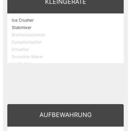
KLEINGERÄTE
Salatschleuder
Küchenwaage
Korkenzieher
Ice Crusher
Getreidemühle
Stabmixer
Flockenquetsche
Brotbackautomat
Dampfentsafter
Entsafter
Smoothie-Maker
Heißluftfriteuse
Standmixer
AUFBEWAHRUNG