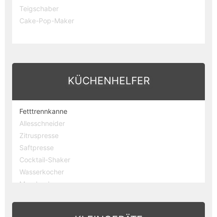
Teigschaber
Cake-Pop-Maker
KÜCHENHELFER
Fetttrennkanne
Allesschneider
Zitruspresse
Saftpresse
Cocktail-Shaker
Wasserkocher
Messbecher
Nudelholz
Puderzuckerstreuer