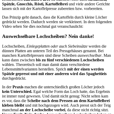
Spätzle, Gnocchis, Rösti, Kartoffelbrei
und viele andere Gerichte
lassen sich mit der Kartoffelpresse zubereiten bzw. vorbereiten.
Das Prinzip geht danach, dass die Kartoffeln durch kleine Löcher
gedrückt werden. Dadurch werden sie verkleinert. In dem folgenden
Video sehen Sie dies nochmal gut veranschaulicht:
Auswechselbare Lochscheiben? Nein danke!
Lochscheiben,
Einlegeplatten oder auch Siebeinsätze
werden die
dünnen Platten am unteren Teil des Pressgehäuses genannt. Bei
manchen Kartoffelpressen sind diese Scheiben
auswechselbar
. Man
kann dann zwischen
bis zu fünf verschiedenen Lochscheiben
wählen. Theoretisch soll man damit dann verschiedene
Lebensmittelvarianten herstellen. Sprich
mit der einen werden
Spätzle gepresst und mit einer anderen wird das Spaghettieis
durchgedrückt.
In der
Praxis
machen die unterschiedlich großen Löcher jedoch
kein Unterschied.
Egal welche Form das Loch hatte, das Ergebnis
ist immer rund gewesen. Und damit nicht genug: Nicht selten kam
es vor, dass die
Scheibe nach dem Pressen an dem Kartoffelbrei
kleben bleibt
und mit hochgezogen wird. Auch presst sich der Teig
manchmal
an der Lochscheibe vorbei
, da diese nicht richtig sitzt.