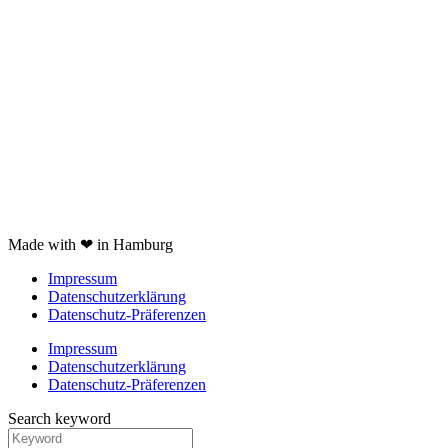
nicht verfügbare Produkte
Kartoffelpresse Test
Spätzlepresse Test
Eiswürfelmaschine test
JURA Z6 Test
Spaghettieis selber machen
Braun Multiquick 9 Test
Made with ❤ in Hamburg
Impressum
Datenschutzerklärung
Datenschutz-Präferenzen
Impressum
Datenschutzerklärung
Datenschutz-Präferenzen
Search keyword