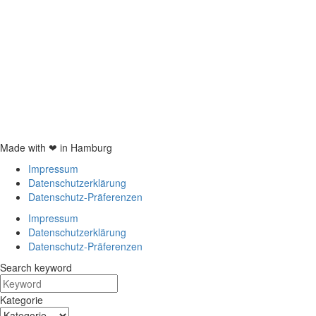
Kartoffelpresse Test
Spätzlepresse Test
Eiswürfelmaschine test
JURA Z6 Test
Spaghettieis selber machen
Braun Multiquick 9 Test
Made with ❤ in Hamburg
Impressum
Datenschutzerklärung
Datenschutz-Präferenzen
Impressum
Datenschutzerklärung
Datenschutz-Präferenzen
Search keyword
Kategorie