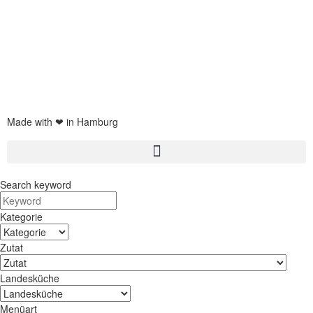
Eiswürfelmaschine test
JURA Z6 Test
Spaghettieis selber machen
Braun Multiquick 9 Test
Made with ❤ in Hamburg
Search keyword
Kategorie
Zutat
Landesküche
Menüart