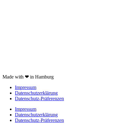
nicht verfügbare Produkte
Kartoffelpresse Test
Spätzlepresse Test
Eiswürfelmaschine test
JURA Z6 Test
Spaghettieis selber machen
Braun Multiquick 9 Test
Made with ❤ in Hamburg
Impressum
Datenschutzerklärung
Datenschutz-Präferenzen
Impressum
Datenschutzerklärung
Datenschutz-Präferenzen