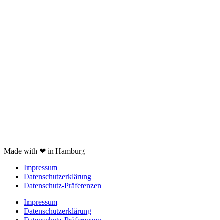
Kooperation
Tags Index
nicht verfügbare Produkte
Kartoffelpresse Test
Spätzlepresse Test
Eiswürfelmaschine test
JURA Z6 Test
Spaghettieis selber machen
Braun Multiquick 9 Test
Made with ❤ in Hamburg
Impressum
Datenschutzerklärung
Datenschutz-Präferenzen
Impressum
Datenschutzerklärung
Datenschutz-Präferenzen