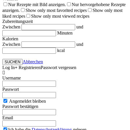
Nur Rezepte mit Bild anzeigen.
Nur hervorgehobene Rezepte
anzeigen.
Show only most favorited recipes
Show only most
liked recipes
Show only most viewed recipes
Zubereitungszeit
Zwischen
und
Minuten
Kalorien
Zwischen
und
kcal
Abbrechen
SUCHEN
Log In
Registrieren
Passwort vergessen
Username
Passwort
Angemeldet bleiben
Passwort bestätigen
Email
Ich habe die
Datenschutzerklärung
gelesen.