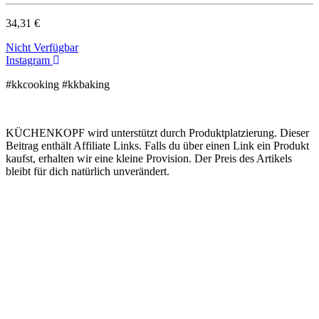
34,31 €
Nicht Verfügbar
Instagram
#kkcooking #kkbaking
KÜCHENKOPF wird unterstützt durch Produktplatzierung. Dieser
Beitrag enthält Affiliate Links. Falls du über einen Link ein Produkt
kaufst, erhalten wir eine kleine Provision. Der Preis des Artikels
bleibt für dich natürlich unverändert.
Kooperation
Tags Index
nicht verfügbare Produkte
Kartoffelpresse Test
Spätzlepresse Test
Eiswürfelmaschine test