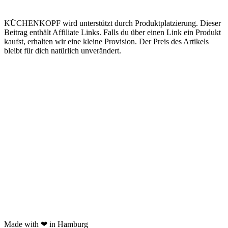
KÜCHENKOPF wird unterstützt durch Produktplatzierung. Dieser
Beitrag enthält Affiliate Links. Falls du über einen Link ein Produkt
kaufst, erhalten wir eine kleine Provision. Der Preis des Artikels
bleibt für dich natürlich unverändert.
Kooperation
Tags Index
nicht verfügbare Produkte
Kartoffelpresse Test
Spätzlepresse Test
Eiswürfelmaschine test
JURA Z6 Test
Spaghettieis selber machen
Braun Multiquick 9 Test
Made with ❤ in Hamburg