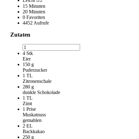
Leicht 👌🏼
15 Minuten
20 Minuten
0 Favoriten
4452 Aufrufe
Zutaten
4
Stk
Eier
150
g
Puderzucker
1
TL
Zitronenschale
280
g
dunkle Schokolade
1
TL
Zimt
1
Prise
Muskatnuss
gemahlen
2
EL
Backkakao
250
g