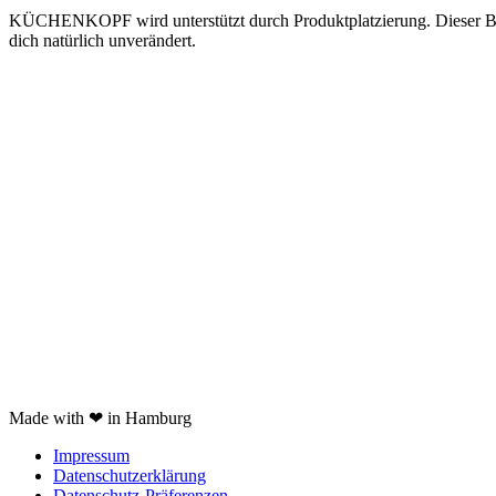
KÜCHENKOPF wird unterstützt durch Produktplatzierung. Dieser Beitrag 
dich natürlich unverändert.
Kooperation
Tags Index
nicht verfügbare Produkte
Kartoffelpresse Test
Spätzlepresse Test
Eiswürfelmaschine test
JURA Z6 Test
Spaghettieis selber machen
Braun Multiquick 9 Test
Made with ❤ in Hamburg
Impressum
Datenschutzerklärung
Datenschutz-Präferenzen