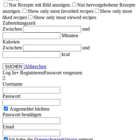
Nur Rezepte mit Bild anzeigen.
Nur hervorgehobene Rezepte
anzeigen.
Show only most favorited recipes
Show only most
liked recipes
Show only most viewed recipes
Zubereitungszeit
Zwischen
und
Minuten
Kalorien
Zwischen
und
kcal
Abbrechen
SUCHEN
Log In
Registrieren
Passwort vergessen
Username
Passwort
Angemeldet bleiben
Passwort bestätigen
Email
Ich habe die
Datenschutzerklärung
gelesen.