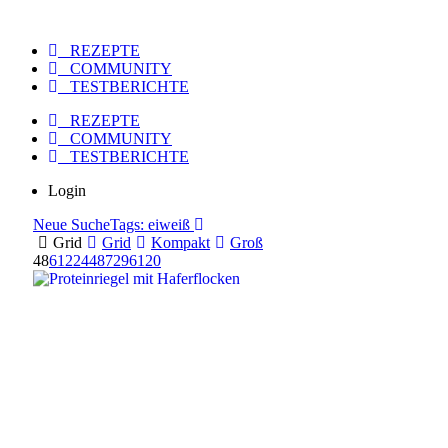
REZEPTE
COMMUNITY
TESTBERICHTE
REZEPTE
COMMUNITY
TESTBERICHTE
Login
Neue Suche
Tags: eiweiß
Grid
Grid
Kompakt
Groß
48
6
12
24
48
72
96
120