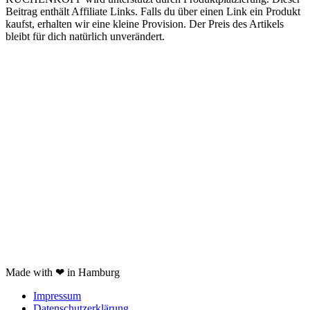
Beitrag enthält Affiliate Links. Falls du über einen Link ein Produkt
kaufst, erhalten wir eine kleine Provision. Der Preis des Artikels
bleibt für dich natürlich unverändert.
Kooperation
Tags Index
nicht verfügbare Produkte
Kartoffelpresse Test
Spätzlepresse Test
Eiswürfelmaschine test
JURA Z6 Test
Spaghettieis selber machen
Braun Multiquick 9 Test
Made with ❤ in Hamburg
Impressum
Datenschutzerklärung