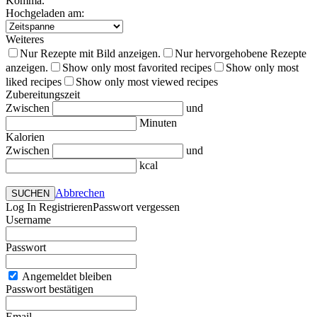
Komma.
Hochgeladen am:
Weiteres
Nur Rezepte mit Bild anzeigen.
Nur hervorgehobene Rezepte
anzeigen.
Show only most favorited recipes
Show only most
liked recipes
Show only most viewed recipes
Zubereitungszeit
Zwischen
und
Minuten
Kalorien
Zwischen
und
kcal
Abbrechen
SUCHEN
Log In
Registrieren
Passwort vergessen
Username
Passwort
Angemeldet bleiben
Passwort bestätigen
Email