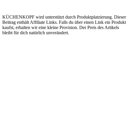
KÜCHENKOPF wird unterstützt durch Produktplatzierung. Dieser
Beitrag enthält Affiliate Links. Falls du über einen Link ein Produkt
kaufst, erhalten wir eine kleine Provision. Der Preis des Artikels
bleibt für dich natürlich unverändert.
Kooperation
Tags Index
nicht verfügbare Produkte
Kartoffelpresse Test
Spätzlepresse Test
Eiswürfelmaschine test
JURA Z6 Test
Spaghettieis selber machen
Braun Multiquick 9 Test