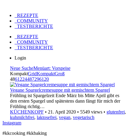
REZEPTE
COMMUNITY
TESTBERICHTE
REZEPTE
COMMUNITY
TESTBERICHTE
Login
Neue Suche
Menüart: Vorspeise
Kompakt
Grid
Kompakt
Groß
48
6
12
24
48
72
96
120
Vegane Spargelcremesuppe mit gemischtem Spargel
Frühling ist Spargelzeit Ende März bis Mitte April gibt es
den ersten Spargel und spätestens dann fängt für mich der
Frühling richtig…
KÜCHENKOPF
•
21. April 2020
•
5549 views
•
glutenfrei
,
kuhmilchfrei
,
laktosefrei
,
vegan
,
vegetarisch
Instagram
#kkcooking #kkbaking