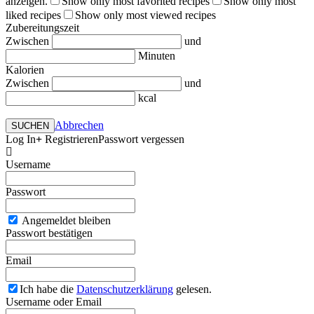
anzeigen.
Show only most favorited recipes
Show only most
liked recipes
Show only most viewed recipes
Zubereitungszeit
Zwischen
und
Minuten
Kalorien
Zwischen
und
kcal
Abbrechen
SUCHEN
Log In
Registrieren
Passwort vergessen
Username
Passwort
Angemeldet bleiben
Passwort bestätigen
Email
Ich habe die
Datenschutzerklärung
gelesen.
Username oder Email