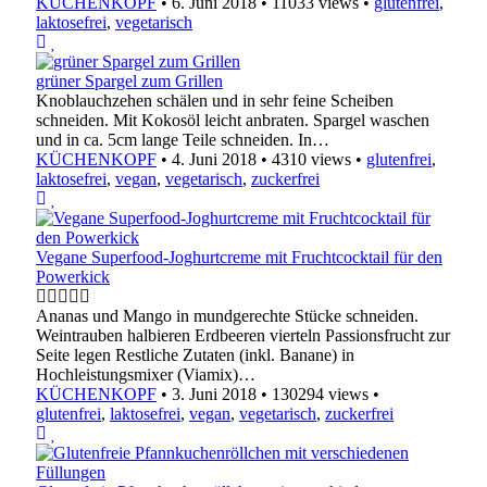
KÜCHENKOPF
•
6. Juni 2018
•
11033 views
•
glutenfrei
,
laktosefrei
,
vegetarisch
grüner Spargel zum Grillen
Knoblauchzehen schälen und in sehr feine Scheiben
schneiden. Mit Kokosöl leicht anbraten. Spargel waschen
und in ca. 5cm lange Teile schneiden. In…
KÜCHENKOPF
•
4. Juni 2018
•
4310 views
•
glutenfrei
,
laktosefrei
,
vegan
,
vegetarisch
,
zuckerfrei
Vegane Superfood-Joghurtcreme mit Fruchtcocktail für den
Powerkick
Ananas und Mango in mundgerechte Stücke schneiden.
Weintrauben halbieren Erdbeeren vierteln Passionsfrucht zur
Seite legen Restliche Zutaten (inkl. Banane) in
Hochleistungsmixer (Viamix)…
KÜCHENKOPF
•
3. Juni 2018
•
130294 views
•
glutenfrei
,
laktosefrei
,
vegan
,
vegetarisch
,
zuckerfrei