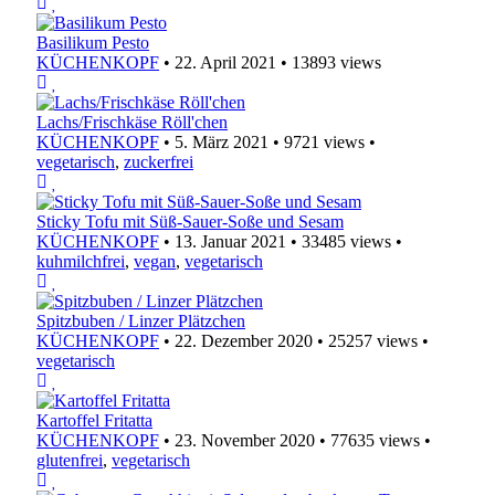
Basilikum Pesto
KÜCHENKOPF
•
22. April 2021
•
13893 views
Lachs/Frischkäse Röll'chen
KÜCHENKOPF
•
5. März 2021
•
9721 views
•
vegetarisch
,
zuckerfrei
Sticky Tofu mit Süß-Sauer-Soße und Sesam
KÜCHENKOPF
•
13. Januar 2021
•
33485 views
•
kuhmilchfrei
,
vegan
,
vegetarisch
Spitzbuben / Linzer Plätzchen
KÜCHENKOPF
•
22. Dezember 2020
•
25257 views
•
vegetarisch
Kartoffel Fritatta
KÜCHENKOPF
•
23. November 2020
•
77635 views
•
glutenfrei
,
vegetarisch