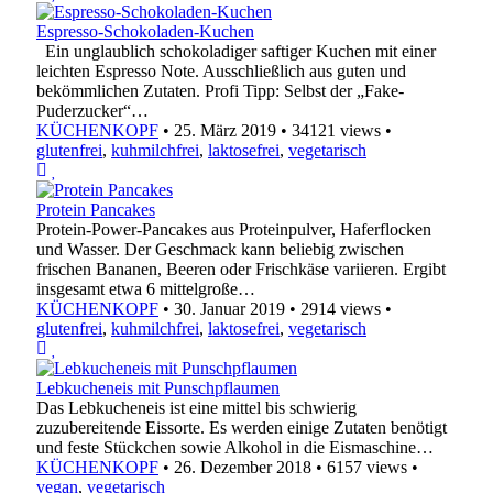
Espresso-Schokoladen-Kuchen
Ein unglaublich schokoladiger saftiger Kuchen mit einer
leichten Espresso Note. Ausschließlich aus guten und
bekömmlichen Zutaten. Profi Tipp: Selbst der „Fake-
Puderzucker“…
KÜCHENKOPF
•
25. März 2019
•
34121 views
•
glutenfrei
,
kuhmilchfrei
,
laktosefrei
,
vegetarisch
Protein Pancakes
Protein-Power-Pancakes aus Proteinpulver, Haferflocken
und Wasser. Der Geschmack kann beliebig zwischen
frischen Bananen, Beeren oder Frischkäse variieren. Ergibt
insgesamt etwa 6 mittelgroße…
KÜCHENKOPF
•
30. Januar 2019
•
2914 views
•
glutenfrei
,
kuhmilchfrei
,
laktosefrei
,
vegetarisch
Lebkucheneis mit Punschpflaumen
Das Lebkucheneis ist eine mittel bis schwierig
zuzubereitende Eissorte. Es werden einige Zutaten benötigt
und feste Stückchen sowie Alkohol in die Eismaschine…
KÜCHENKOPF
•
26. Dezember 2018
•
6157 views
•
vegan
,
vegetarisch