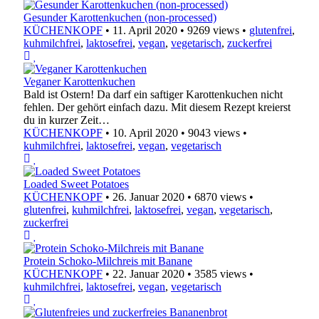
Gesunder Karottenkuchen (non-processed)
KÜCHENKOPF
•
11. April 2020
•
9269 views
•
glutenfrei
,
kuhmilchfrei
,
laktosefrei
,
vegan
,
vegetarisch
,
zuckerfrei
Veganer Karottenkuchen
Bald ist Ostern! Da darf ein saftiger Karottenkuchen nicht
fehlen. Der gehört einfach dazu. Mit diesem Rezept kreierst
du in kurzer Zeit…
KÜCHENKOPF
•
10. April 2020
•
9043 views
•
kuhmilchfrei
,
laktosefrei
,
vegan
,
vegetarisch
Loaded Sweet Potatoes
KÜCHENKOPF
•
26. Januar 2020
•
6870 views
•
glutenfrei
,
kuhmilchfrei
,
laktosefrei
,
vegan
,
vegetarisch
,
zuckerfrei
Protein Schoko-Milchreis mit Banane
KÜCHENKOPF
•
22. Januar 2020
•
3585 views
•
kuhmilchfrei
,
laktosefrei
,
vegan
,
vegetarisch