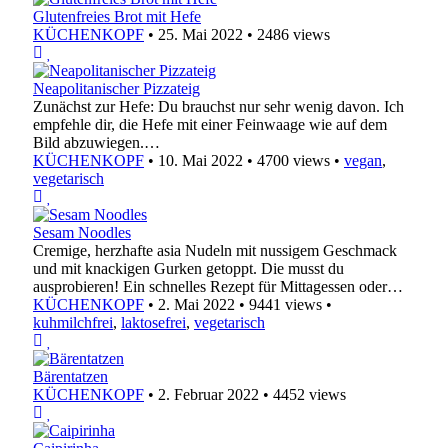
Glutenfreies Brot mit Hefe
KÜCHENKOPF
•
25. Mai 2022
•
2486 views
Neapolitanischer Pizzateig
Zunächst zur Hefe: Du brauchst nur sehr wenig davon. Ich
empfehle dir, die Hefe mit einer Feinwaage wie auf dem
Bild abzuwiegen.…
KÜCHENKOPF
•
10. Mai 2022
•
4700 views
•
vegan
,
vegetarisch
Sesam Noodles
Cremige, herzhafte asia Nudeln mit nussigem Geschmack
und mit knackigen Gurken getoppt. Die musst du
ausprobieren! Ein schnelles Rezept für Mittagessen oder…
KÜCHENKOPF
•
2. Mai 2022
•
9441 views
•
kuhmilchfrei
,
laktosefrei
,
vegetarisch
Bärentatzen
KÜCHENKOPF
•
2. Februar 2022
•
4452 views