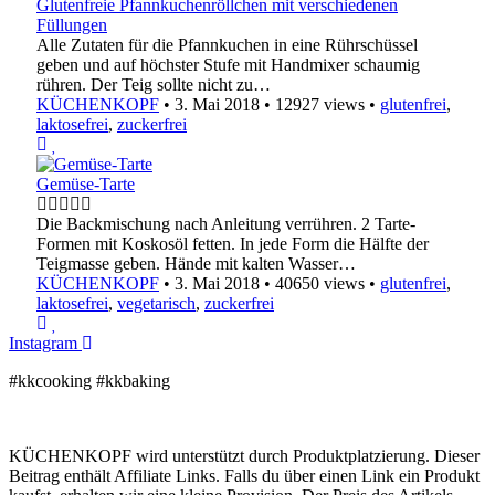
Glutenfreie Pfannkuchenröllchen mit verschiedenen
Füllungen
Alle Zutaten für die Pfannkuchen in eine Rührschüssel
geben und auf höchster Stufe mit Handmixer schaumig
rühren. Der Teig sollte nicht zu…
KÜCHENKOPF
•
3. Mai 2018
•
12927 views
•
glutenfrei
,
laktosefrei
,
zuckerfrei
Gemüse-Tarte
Die Backmischung nach Anleitung verrühren. 2 Tarte-
Formen mit Koskosöl fetten. In jede Form die Hälfte der
Teigmasse geben. Hände mit kalten Wasser…
KÜCHENKOPF
•
3. Mai 2018
•
40650 views
•
glutenfrei
,
laktosefrei
,
vegetarisch
,
zuckerfrei
Instagram
#kkcooking #kkbaking
KÜCHENKOPF wird unterstützt durch Produktplatzierung. Dieser
Beitrag enthält Affiliate Links. Falls du über einen Link ein Produkt