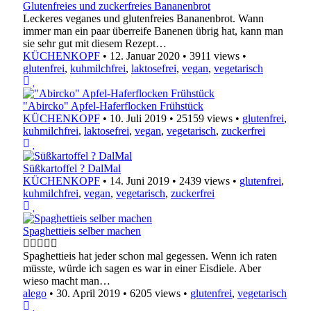
Glutenfreies und zuckerfreies Bananenbrot
Leckeres veganes und glutenfreies Bananenbrot. Wann
immer man ein paar überreife Banenen übrig hat, kann man
sie sehr gut mit diesem Rezept…
KÜCHENKOPF
•
12. Januar 2020
•
3911 views
•
glutenfrei
,
kuhmilchfrei
,
laktosefrei
,
vegan
,
vegetarisch
"Abircko" Apfel-Haferflocken Frühstück
KÜCHENKOPF
•
10. Juli 2019
•
25159 views
•
glutenfrei
,
kuhmilchfrei
,
laktosefrei
,
vegan
,
vegetarisch
,
zuckerfrei
Süßkartoffel ? DalMal
KÜCHENKOPF
•
14. Juni 2019
•
2439 views
•
glutenfrei
,
kuhmilchfrei
,
vegan
,
vegetarisch
,
zuckerfrei
Spaghettieis selber machen
Spaghettieis hat jeder schon mal gegessen. Wenn ich raten
müsste, würde ich sagen es war in einer Eisdiele. Aber
wieso macht man…
alego
•
30. April 2019
•
6205 views
•
glutenfrei
,
vegetarisch