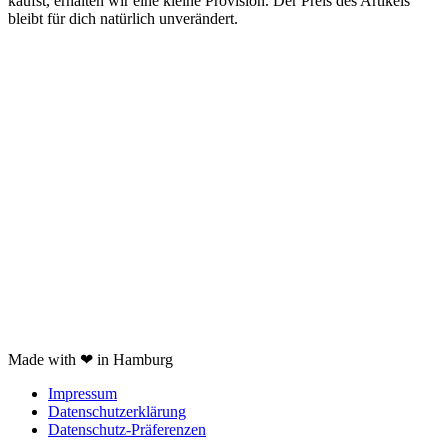
kaufst, erhalten wir eine kleine Provision. Der Preis des Artikels
bleibt für dich natürlich unverändert.
Kooperation
Tags Index
nicht verfügbare Produkte
Kartoffelpresse Test
Spätzlepresse Test
Eiswürfelmaschine test
JURA Z6 Test
Spaghettieis selber machen
Braun Multiquick 9 Test
Made with ❤ in Hamburg
Impressum
Datenschutzerklärung
Datenschutz-Präferenzen