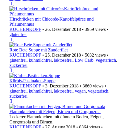
Hirschrücken mit Chicorée-Kartoffelpüree und
Pflaumenmus
KÜCHENKOPF
•
26. Dezember 2018
•
3959 views
•
glutenfrei
Rote Bete Suppe mit Zanderfilet
KÜCHENKOPF
•
25. Dezember 2018
•
5032 views
•
glutenfrei
,
kuhmilchfrei
,
laktosefrei
,
Low Carb
,
vegetarisch
,
zuckerfrei
Kürbis-Pastinaken-Suppe
KÜCHENKOPF
•
3. Dezember 2018
•
3660 views
•
glutenfrei
,
kuhmilchfrei
,
laktosefrei
,
vegan
,
vegetarisch
,
zuckerfrei
Flammkuchen mit Feigen, Birnen und Gorgonzola
Leckerer Flammkuchen mit dünnem Boden, Feigen,
Gorgonzola und Birnen.
KÜCHENKOPF
•
27. August 2018
•
8364 views
•