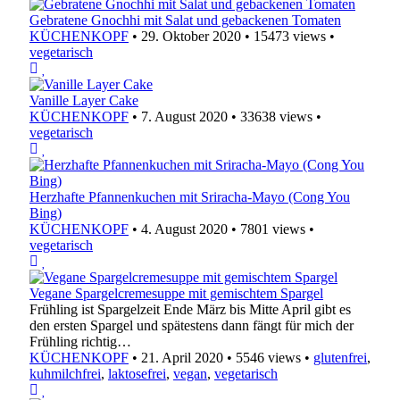
Gebratene Gnochhi mit Salat und gebackenen Tomaten
KÜCHENKOPF
•
29. Oktober 2020
•
15473 views
•
vegetarisch
Vanille Layer Cake
KÜCHENKOPF
•
7. August 2020
•
33638 views
•
vegetarisch
Herzhafte Pfannenkuchen mit Sriracha-Mayo (Cong You
Bing)
KÜCHENKOPF
•
4. August 2020
•
7801 views
•
vegetarisch
Vegane Spargelcremesuppe mit gemischtem Spargel
Frühling ist Spargelzeit Ende März bis Mitte April gibt es
den ersten Spargel und spätestens dann fängt für mich der
Frühling richtig…
KÜCHENKOPF
•
21. April 2020
•
5546 views
•
glutenfrei
,
kuhmilchfrei
,
laktosefrei
,
vegan
,
vegetarisch