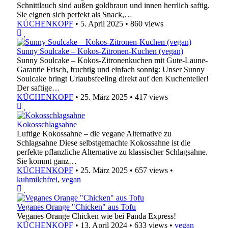
Schnittlauch sind außen goldbraun und innen herrlich saftig.
Sie eignen sich perfekt als Snack,…
KÜCHENKOPF
•
5. April 2025
•
860 views
Sunny Soulcake – Kokos-Zitronen-Kuchen (vegan)
Sunny Soulcake – Kokos-Zitronenkuchen mit Gute-Laune-
Garantie Frisch, fruchtig und einfach sonnig: Unser Sunny
Soulcake bringt Urlaubsfeeling direkt auf den Kuchenteller!
Der saftige…
KÜCHENKOPF
•
25. März 2025
•
417 views
Kokosschlagsahne
Luftige Kokossahne – die vegane Alternative zu
Schlagsahne Diese selbstgemachte Kokossahne ist die
perfekte pflanzliche Alternative zu klassischer Schlagsahne.
Sie kommt ganz…
KÜCHENKOPF
•
25. März 2025
•
657 views
•
kuhmilchfrei
,
vegan
Veganes Orange "Chicken" aus Tofu
Veganes Orange Chicken wie bei Panda Express!
KÜCHENKOPF
•
13. April 2024
•
633 views
•
vegan