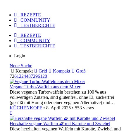
REZEPTE
COMMUNITY
TESTBERICHTE
REZEPTE
COMMUNITY
TESTBERICHTE
Login
Neue Suche
Kompakt
Grid
Kompakt
Groß
72
6
12
24
48
72
96
120
Vegane Turbo-Waffeln aus dem Mixer
Diese veganen Turbowaffeln bestehen zu 100 % aus
vollwertigen Zutaten, sind glutenfrei, ohne Ei, zuckerfrei
(gesüßt mit Honig oder einer veganen Alternative) und…
KÜCHENKOPF
•
8. April 2025
•
553 views
Herzhafte vegane Waffeln 🧇 mit Karotte und Zwiebel
Diese herzhaften veganen Waffeln mit Karotte, Zwiebel und