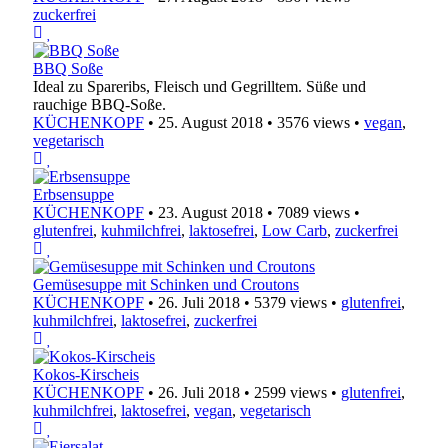
zuckerfrei
BBQ Soße
Ideal zu Spareribs, Fleisch und Gegrilltem. Süße und
rauchige BBQ-Soße.
KÜCHENKOPF
•
25. August 2018
•
3576 views
•
vegan
,
vegetarisch
Erbsensuppe
KÜCHENKOPF
•
23. August 2018
•
7089 views
•
glutenfrei
,
kuhmilchfrei
,
laktosefrei
,
Low Carb
,
zuckerfrei
Gemüsesuppe mit Schinken und Croutons
KÜCHENKOPF
•
26. Juli 2018
•
5379 views
•
glutenfrei
,
kuhmilchfrei
,
laktosefrei
,
zuckerfrei
Kokos-Kirscheis
KÜCHENKOPF
•
26. Juli 2018
•
2599 views
•
glutenfrei
,
kuhmilchfrei
,
laktosefrei
,
vegan
,
vegetarisch