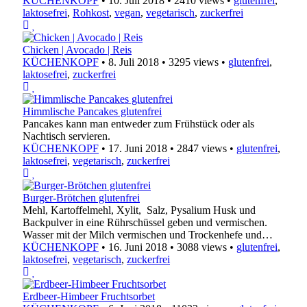
KÜCHENKOPF
•
10. Juli 2018
•
2410 views
•
glutenfrei
,
laktosefrei
,
Rohkost
,
vegan
,
vegetarisch
,
zuckerfrei
Chicken | Avocado | Reis
KÜCHENKOPF
•
8. Juli 2018
•
3295 views
•
glutenfrei
,
laktosefrei
,
zuckerfrei
Himmlische Pancakes glutenfrei
Pancakes kann man entweder zum Frühstück oder als
Nachtisch servieren.
KÜCHENKOPF
•
17. Juni 2018
•
2847 views
•
glutenfrei
,
laktosefrei
,
vegetarisch
,
zuckerfrei
Burger-Brötchen glutenfrei
Mehl, Kartoffelmehl, Xylit, Salz, Pysalium Husk und
Backpulver in eine Rührschüssel geben und vermischen.
Wasser mit der Milch vermischen und Trockenhefe und…
KÜCHENKOPF
•
16. Juni 2018
•
3088 views
•
glutenfrei
,
laktosefrei
,
vegetarisch
,
zuckerfrei
Erdbeer-Himbeer Fruchtsorbet